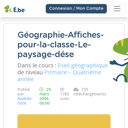
Connexion / Mon Compte
Géographie-Affiches-
pour-la-classe-Le-
paysage-dése
Dans le cours :
Eveil géographique
de niveau
Primaire – Quatrième
année
Publié
29
735
par
mars
1785
téléchargements
Andrée
2006
vues
Otte
00:00