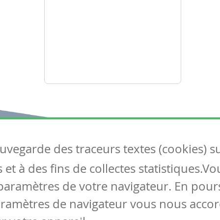
auvegarde des traceurs textes (cookies) s
Articles
S
et à des fins de collectes statistiques.V
Tous les articles
Co
Articles DYS
paramètres de votre navigateur. En pours
Articles TIC
aramètres de navigateur vous nous accor
Circulaires