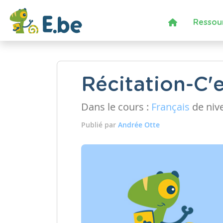
Ressou
Récitation-C'e
Dans le cours :
Français
de niv
Publié par
Andrée Otte