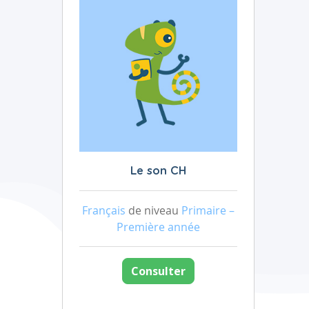
Le son CH
Français
de niveau
Primaire –
Première année
Consulter