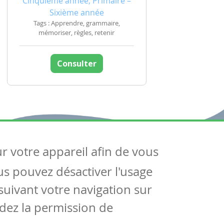
Cinquième année, Primaire –
Sixième année
Tags : Apprendre, grammaire,
mémoriser, règles, retenir
Consulter
ur votre appareil afin de vous
uivez-nous
ous pouvez désactiver l'usage
ntactez-nous
Soutien scolaire
uivant votre navigation sur
Notre page Facebook
dez la permission de
S'inscrire à notre newsletter