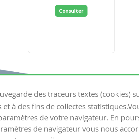
Consulter
auvegarde des traceurs textes (cookies) s
Articles
S
et à des fins de collectes statistiques.V
Tous les articles
Co
Articles DYS
paramètres de votre navigateur. En pours
Articles TIC
aramètres de navigateur vous nous accor
Circulaires