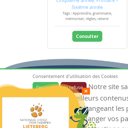
Cinquième année, Primaire –
Sixième année
Tags : Apprendre, grammaire,
mémoriser, règles, retenir
Consulter
Consentement d'utilisation des Cookies
Notre site s
J'accepte
Je refuse
Ressources
garantir de meilleurs contenus 
Les ressources
Créer une ressource
des cookies en changeant les 
Mes ressources
notre site sans changer vos p