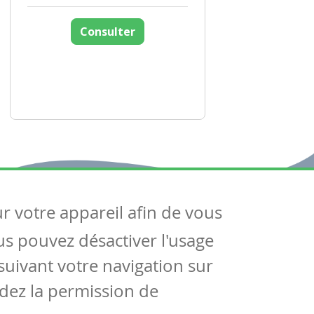
Consulter
ur votre appareil afin de vous
uivez-nous
ous pouvez désactiver l'usage
ntactez-nous
Soutien scolaire
uivant votre navigation sur
Notre page Facebook
dez la permission de
S'inscrire à notre newsletter