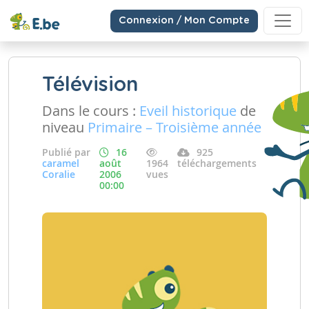
Connexion / Mon Compte
Télévision
Dans le cours :
Eveil historique
de
niveau
Primaire – Troisième année
Publié par
16
925
caramel
août
1964
téléchargements
Coralie
2006
vues
00:00