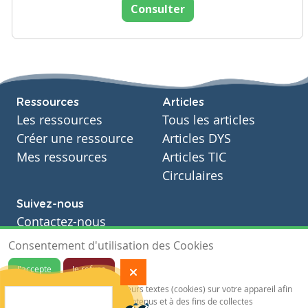
Consulter
Ressources
Articles
Les ressources
Tous les articles
Créer une ressource
Articles DYS
Mes ressources
Articles TIC
Circulaires
Suivez-nous
Contactez-nous
Soutien scolaire
Consentement d'utilisation des Cookies
Notre page Facebook
J'accepte
Je refuse
S'inscrire à notre newsletter
Notre site sauvegarde des traceurs textes (cookies) sur votre appareil afin
de vous garantir de meilleurs contenus et à des fins de collectes