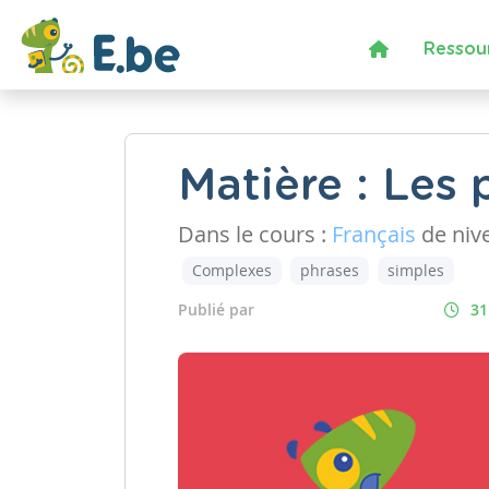
Ressou
Matière : Les
Dans le cours :
Français
de niv
Complexes
phrases
simples
Publié par
31