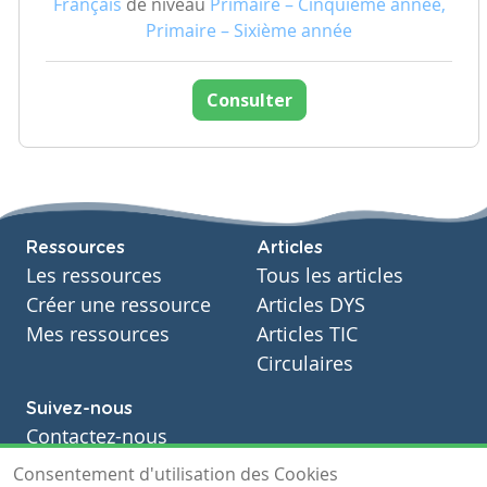
Français
de niveau
Primaire – Cinquième année,
Primaire – Sixième année
Consulter
Ressources
Articles
Les ressources
Tous les articles
Créer une ressource
Articles DYS
Mes ressources
Articles TIC
Circulaires
Suivez-nous
Contactez-nous
Soutien scolaire
Consentement d'utilisation des Cookies