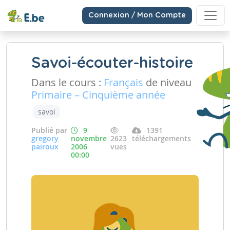
Connexion / Mon Compte
Savoi-écouter-histoire
Dans le cours :
Français
de niveau
Primaire – Cinquième année
savoi
Publié par
9
1391
gregory
novembre
2623
téléchargements
pairoux
2006
vues
00:00