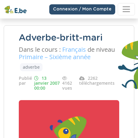
Connexion / Mon Compte
Adverbe-britt-mari
Dans le cours :
Français
de niveau
Primaire – Sixième année
adverbe
Publié
13
2262
par
janvier 2007
4162
téléchargements
00:00
vues