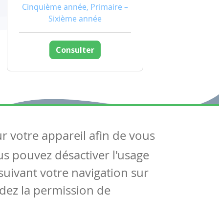
Cinquième année, Primaire –
Sixième année
Consulter
ur votre appareil afin de vous
uivez-nous
ous pouvez désactiver l'usage
ntactez-nous
Soutien scolaire
uivant votre navigation sur
Notre page Facebook
dez la permission de
S'inscrire à notre newsletter