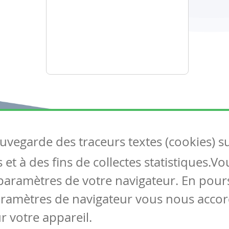
auvegarde des traceurs textes (cookies) s
Articles
S
et à des fins de collectes statistiques.V
Tous les articles
Co
Articles DYS
paramètres de votre navigateur. En pours
Articles TIC
aramètres de navigateur vous nous accor
Circulaires
r votre appareil.