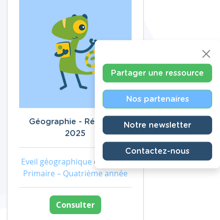
Partager une ressource
Nos partenaires
Géographie - Révisions
Notre newsletter
2025
Contactez-nous
Eveil géographique
de niveau
Primaire – Quatrième année
Consulter