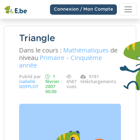
Connexion / Mon Compte
Triangle
Dans le cours :
Mathématiques
de
niveau
Primaire – Cinquième
année
Publié par
1
9181
isabelle
février
6567
téléchargements
GOFFLOT
2007
vues
00:00