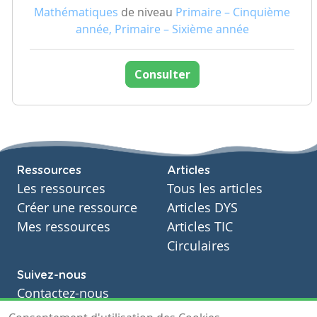
Mathématiques
de niveau
Primaire – Cinquième
année, Primaire – Sixième année
Consulter
Ressources
Articles
Les ressources
Tous les articles
Créer une ressource
Articles DYS
Mes ressources
Articles TIC
Circulaires
Suivez-nous
Contactez-nous
Soutien scolaire