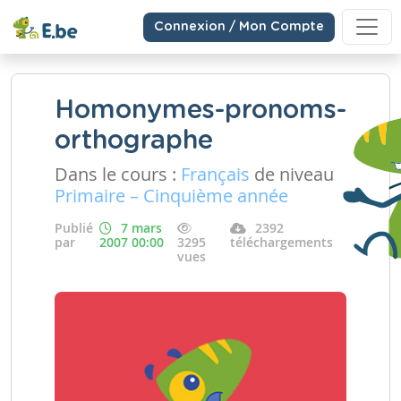
Connexion / Mon Compte
Homonymes-pronoms-
orthographe
Dans le cours :
Français
de niveau
Primaire – Cinquième année
Publié
7 mars
2392
par
2007 00:00
3295
téléchargements
vues