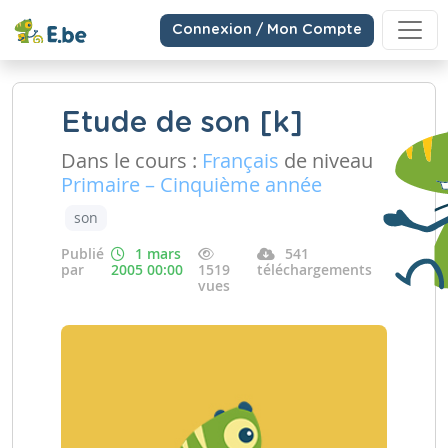
Connexion / Mon Compte
Etude de son [k]
Dans le cours :
Français
de niveau
Primaire – Cinquième année
son
Publié
1 mars
541
par
2005 00:00
1519
téléchargements
vues