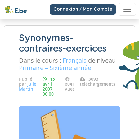
Connexion / Mon Compte
Synonymes-
contraires-exercices
Dans le cours :
Français
de niveau
Primaire – Sixième année
Publié
15
3093
par
Julie
avril
6041
téléchargements
Martin
2007
vues
00:00