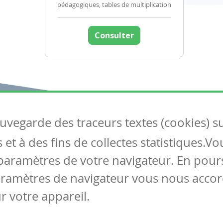
pédagogiques, tables de multiplication
Consulter
auvegarde des traceurs textes (cookies) s
Articles
S
et à des fins de collectes statistiques.V
Tous les articles
Co
Articles DYS
paramètres de votre navigateur. En pours
Articles TIC
aramètres de navigateur vous nous accor
Circulaires
r votre appareil.
Mentions légales
Vie privée
Cookies