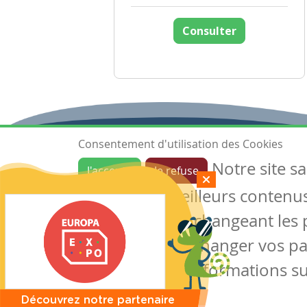
Consulter
Consentement d'utilisation des Cookies
Notre site s
J'accepte
Je refuse
Ressources
garantir de meilleurs contenus 
Les ressources
Créer une ressource
des cookies en changeant les 
Mes ressources
notre site sans changer vos p
conserver des informations su
Découvrez notre partenaire