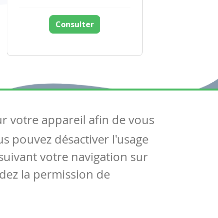
Consulter
ur votre appareil afin de vous
uivez-nous
ous pouvez désactiver l'usage
ntactez-nous
Soutien scolaire
uivant votre navigation sur
Notre page Facebook
dez la permission de
S'inscrire à notre newsletter