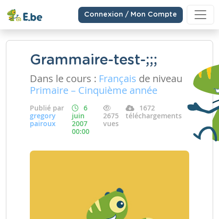
Connexion / Mon Compte
Grammaire-test-;;;
Dans le cours :
Français
de niveau
Primaire – Cinquième année
Publié par
6
1672
gregory
juin
2675
téléchargements
pairoux
2007
vues
00:00