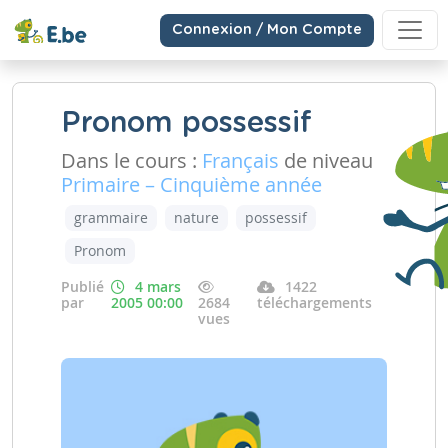
Connexion / Mon Compte
Pronom possessif
Dans le cours :
Français
de niveau
Primaire – Cinquième année
grammaire
nature
possessif
Pronom
Publié
4 mars
1422
par
2005 00:00
2684
téléchargements
vues