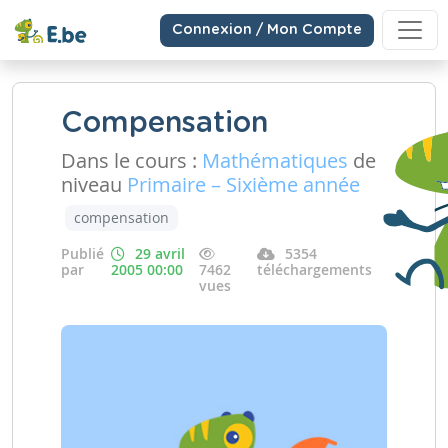
Connexion / Mon Compte
Compensation
Dans le cours :
Mathématiques
de
niveau
Primaire – Sixième année
compensation
Publié
29 avril
5354
par
2005 00:00
7462
téléchargements
vues