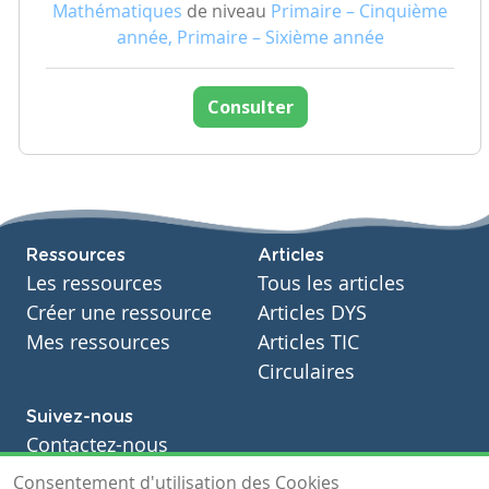
Mathématiques
de niveau
Primaire – Cinquième
année, Primaire – Sixième année
Consulter
Ressources
Articles
Les ressources
Tous les articles
Créer une ressource
Articles DYS
Mes ressources
Articles TIC
Circulaires
Suivez-nous
Contactez-nous
Soutien scolaire
Consentement d'utilisation des Cookies