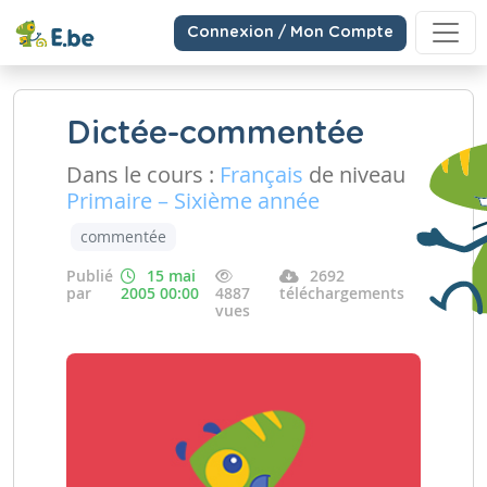
Connexion / Mon Compte
Dictée-commentée
Dans le cours :
Français
de niveau
Primaire – Sixième année
commentée
Publié
15 mai
2692
par
2005 00:00
4887
téléchargements
vues