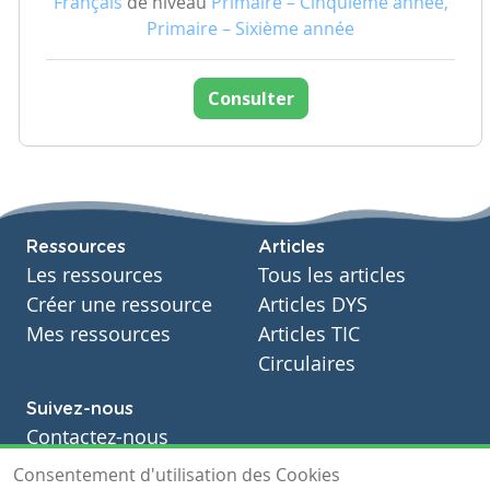
Français
de niveau
Primaire – Cinquième année,
Primaire – Sixième année
Consulter
Ressources
Articles
Les ressources
Tous les articles
Créer une ressource
Articles DYS
Mes ressources
Articles TIC
Circulaires
Suivez-nous
Contactez-nous
Soutien scolaire
Consentement d'utilisation des Cookies