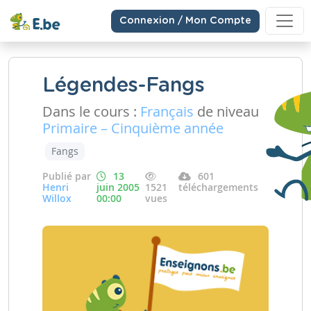
Connexion / Mon Compte
Légendes-Fangs
Dans le cours :
Français
de niveau
Primaire – Cinquième année
Fangs
Publié par
13
601
Henri
juin 2005
1521
téléchargements
Willox
00:00
vues