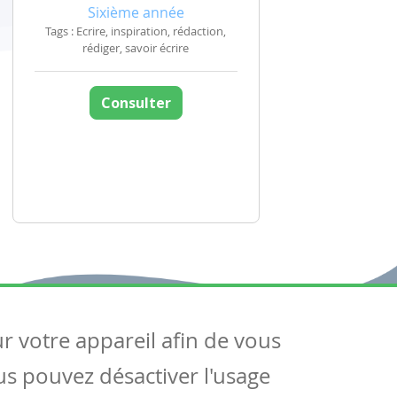
Sixième année
Tags : Ecrire, inspiration, rédaction,
rédiger, savoir écrire
Consulter
ur votre appareil afin de vous
uivez-nous
ous pouvez désactiver l'usage
ntactez-nous