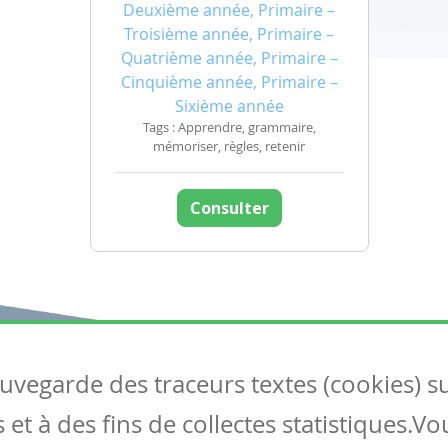
Deuxième année, Primaire –
Troisième année, Primaire –
Quatrième année, Primaire –
Cinquième année, Primaire –
Sixième année
Tags : Apprendre, grammaire,
mémoriser, règles, retenir
Consulter
auvegarde des traceurs textes (cookies) s
Articles
S
et à des fins de collectes statistiques.V
Tous les articles
Co