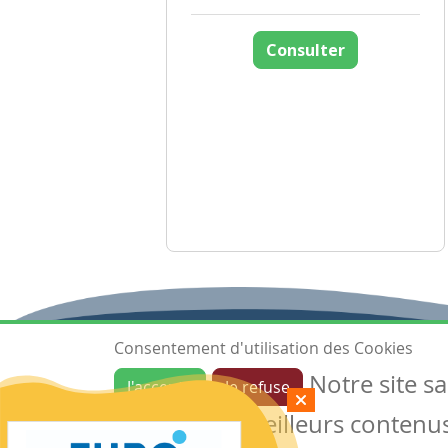
Consulter
Consentement d'utilisation des Cookies
Notre site s
J'accepte
Je refuse
Ressources
garantir de meilleurs contenus 
Les ressources