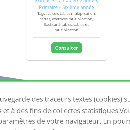
Primaire – Cinquième année,
Primaire – Sixième année
Tags : calculs tables multiplication,
cartes, exercices multiplication,
flashcard, tables, tables de
multiplication
Consulter
auvegarde des traceurs textes (cookies) s
Articles
S
et à des fins de collectes statistiques.V
Tous les articles
Co
Articles DYS
paramètres de votre navigateur. En pours
Articles TIC