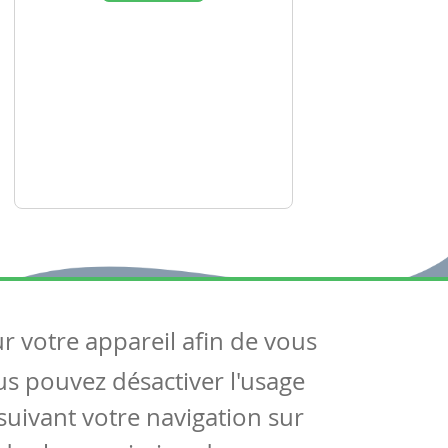
ur votre appareil afin de vous
uivez-nous
ous pouvez désactiver l'usage
ntactez-nous
Soutien scolaire
uivant votre navigation sur
Notre page Facebook