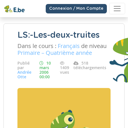
Connexion / Mon Compte
LS:-Les-deux-truites
Dans le cours :
Français
de niveau
Primaire – Quatrième année
Publié
10
518
par
mars
1409
téléchargements
Andrée
2006
vues
Otte
00:00