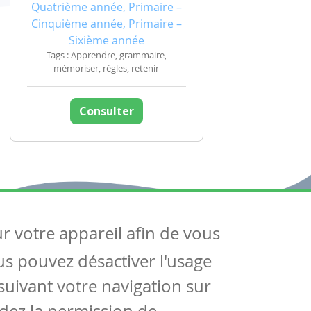
Quatrième année, Primaire –
Cinquième année, Primaire –
Sixième année
Tags : Apprendre, grammaire,
mémoriser, règles, retenir
Consulter
ur votre appareil afin de vous
uivez-nous
ous pouvez désactiver l'usage
ntactez-nous
Soutien scolaire
uivant votre navigation sur
Notre page Facebook