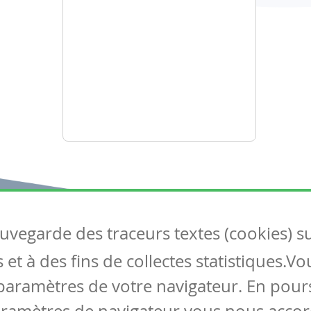
auvegarde des traceurs textes (cookies) s
Articles
S
et à des fins de collectes statistiques.V
Tous les articles
Co
Articles DYS
paramètres de votre navigateur. En pours
Articles TIC