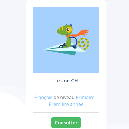
Le son CH
Français
de niveau
Primaire –
Première année
Consulter