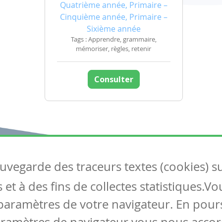
Quatrième année, Primaire –
Cinquième année, Primaire –
Sixième année
Tags : Apprendre, grammaire,
mémoriser, règles, retenir
Consulter
auvegarde des traceurs textes (cookies) s
Articles
S
et à des fins de collectes statistiques.V
Tous les articles
Co
Articles DYS
paramètres de votre navigateur. En pours
Articles TIC