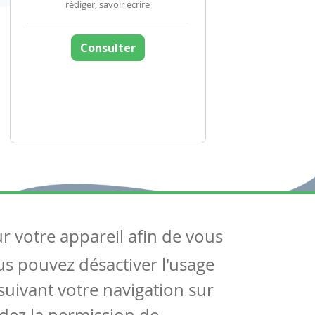
rédiger, savoir écrire
Consulter
ur votre appareil afin de vous
uivez-nous
ous pouvez désactiver l'usage
ntactez-nous
Soutien scolaire
uivant votre navigation sur
Notre page Facebook