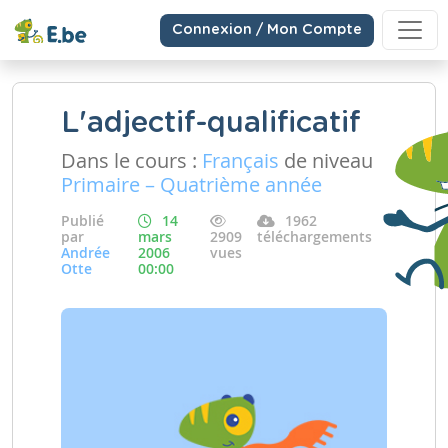
Connexion / Mon Compte
L'adjectif-qualificatif
Dans le cours :
Français
de niveau
Primaire – Quatrième année
Publié
14
1962
par
mars
2909
téléchargements
Andrée
2006
vues
Otte
00:00