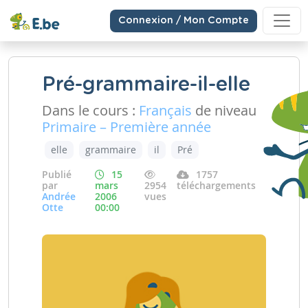
Connexion / Mon Compte
Pré-grammaire-il-elle
Dans le cours :
Français
de niveau
Primaire – Première année
elle
grammaire
il
Pré
Publié
15
1757
par
mars
2954
téléchargements
Andrée
2006
vues
Otte
00:00