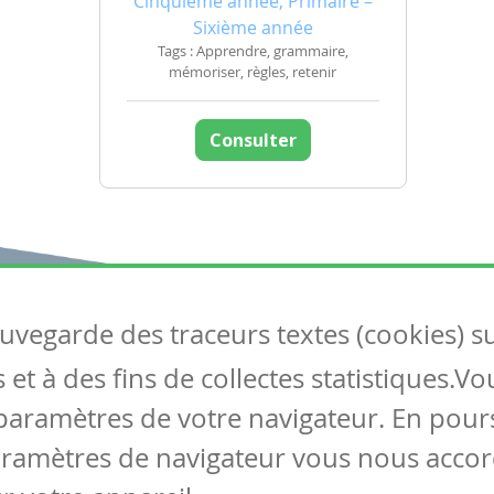
Cinquième année, Primaire –
Sixième année
Tags : Apprendre, grammaire,
mémoriser, règles, retenir
Consulter
auvegarde des traceurs textes (cookies) s
Articles
S
et à des fins de collectes statistiques.V
Tous les articles
Co
Articles DYS
paramètres de votre navigateur. En pours
Articles TIC
aramètres de navigateur vous nous accor
Circulaires