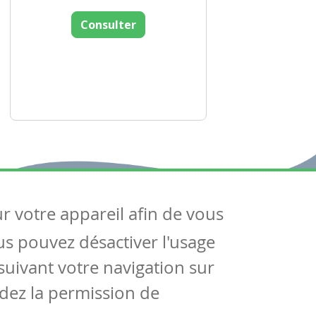
Consulter
ur votre appareil afin de vous
uivez-nous
ous pouvez désactiver l'usage
ntactez-nous
Soutien scolaire
uivant votre navigation sur
Notre page Facebook
dez la permission de
S'inscrire à notre newsletter