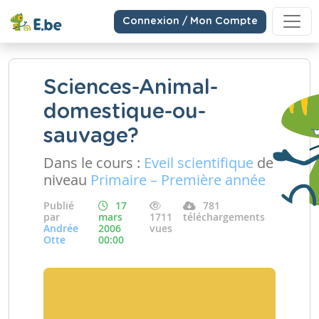
Connexion / Mon Compte
Sciences-Animal-
domestique-ou-
sauvage?
Dans le cours :
Eveil scientifique
de
niveau
Primaire – Première année
Publié
17
781
par
mars
1711
téléchargements
Andrée
2006
vues
Otte
00:00