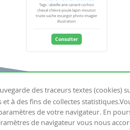
Tags : abeille ane canard cochon
cheval chèvre poule lapin mouton
truite vache escargot photo imagier
illustration
Consulter
auvegarde des traceurs textes (cookies) s
Articles
S
et à des fins de collectes statistiques.V
Tous les articles
Co
Articles DYS
paramètres de votre navigateur. En pours
Articles TIC
aramètres de navigateur vous nous accor
Circulaires