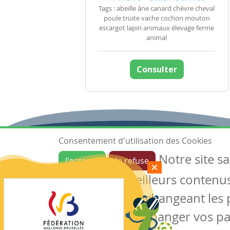
Tags : abeille âne canard chèvre cheval
poule truite vache cochon mouton
escargot lapin animaux élevage ferme
animal
Consulter
Consentement d'utilisation des Cookies
Notre site s
J'accepte
Je refuse
Ressources
garantir de meilleurs contenus 
Les ressources
Créer une ressource
des cookies en changeant les 
Mes ressources
notre site sans changer vos p