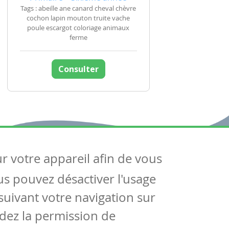
Tags : abeille ane canard cheval chèvre
cochon lapin mouton truite vache
poule escargot coloriage animaux
ferme
Consulter
ur votre appareil afin de vous
uivez-nous
ous pouvez désactiver l'usage
ntactez-nous
Soutien scolaire
uivant votre navigation sur
Notre page Facebook
dez la permission de
S'inscrire à notre newsletter