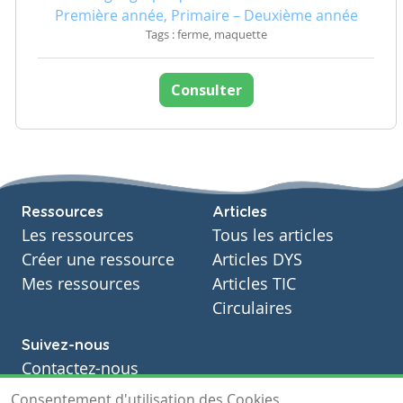
Première année, Primaire – Deuxième année
Tags : ferme, maquette
Consulter
Ressources
Articles
Les ressources
Tous les articles
Créer une ressource
Articles DYS
Mes ressources
Articles TIC
Circulaires
Suivez-nous
Contactez-nous
Soutien scolaire
Consentement d'utilisation des Cookies