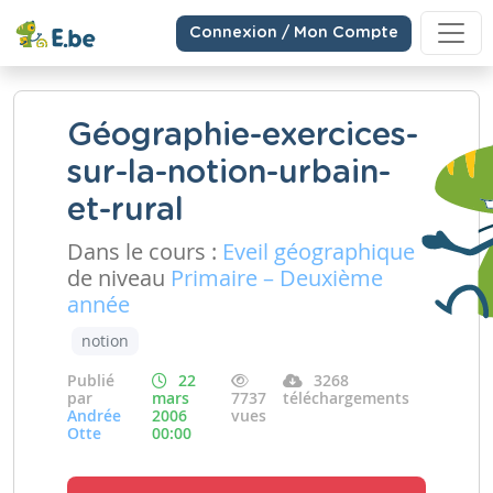
Connexion / Mon Compte
Géographie-exercices-
sur-la-notion-urbain-
et-rural
Dans le cours :
Eveil géographique
de niveau
Primaire – Deuxième
année
notion
Publié
22
3268
par
mars
7737
téléchargements
Andrée
2006
vues
Otte
00:00