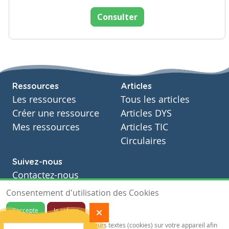
Consulter
Ressources
Articles
Les ressources
Tous les articles
Créer une ressource
Articles DYS
Mes ressources
Articles TIC
Circulaires
Suivez-nous
Contactez-nous
Soutien scolaire
Consentement d'utilisation des Cookies
Notre page Facebook
J'accepte
Je refuse
S'inscrire à notre newsletter
Notre site sauvegarde des traceurs textes (cookies) sur votre appareil afin