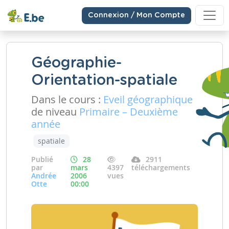
Connexion / Mon Compte
Géographie-
Orientation-spatiale
Dans le cours :
Eveil géographique
de niveau
Primaire – Deuxième
année
spatiale
Publié
28
2911
par
mars
4397
téléchargements
Andrée
2006
vues
Otte
00:00