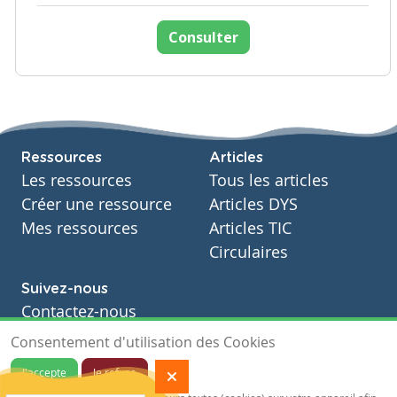
Consulter
Ressources
Articles
Les ressources
Tous les articles
Créer une ressource
Articles DYS
Mes ressources
Articles TIC
Circulaires
Suivez-nous
Contactez-nous
Soutien scolaire
Consentement d'utilisation des Cookies
Notre page Facebook
J'accepte
Je refuse
S'inscrire à notre newsletter