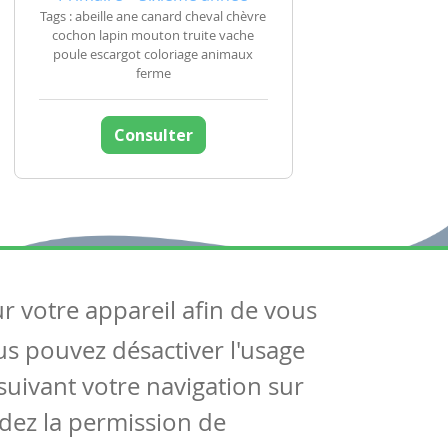
Tags : abeille ane canard cheval chèvre
cochon lapin mouton truite vache
poule escargot coloriage animaux
ferme
Consulter
ur votre appareil afin de vous
uivez-nous
ous pouvez désactiver l'usage
ntactez-nous
Soutien scolaire
uivant votre navigation sur
Notre page Facebook
dez la permission de
S'inscrire à notre newsletter