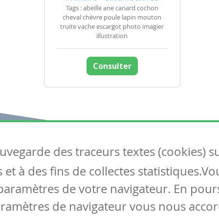
Tags : abeille ane canard cochon
cheval chèvre poule lapin mouton
truite vache escargot photo imagier
illustration
Consulter
auvegarde des traceurs textes (cookies) s
Articles
S
et à des fins de collectes statistiques.V
Tous les articles
Co
Articles DYS
paramètres de votre navigateur. En pours
Articles TIC
aramètres de navigateur vous nous accor
Circulaires