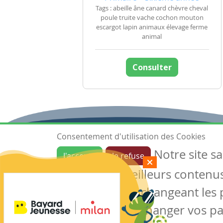
Tags : abeille âne canard chèvre cheval
poule truite vache cochon mouton
escargot lapin animaux élevage ferme
animal
Consulter
Consentement d'utilisation des Cookies
Notre site s
J'accepte
Je refuse
Ressources
garantir de meilleurs contenus 
Les ressources
Créer une ressource
des cookies en changeant les 
Mes ressources
notre site sans changer vos p