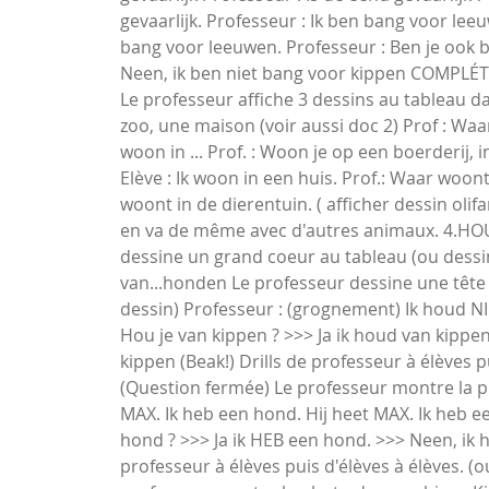
gevaarlijk. Professeur : Ik ben bang voor leeuw
bang voor leeuwen. Professeur : Ben je ook b
Neen, ik ben niet bang voor kippen COMPL
Le professeur affiche 3 dessins au tableau d
zoo, une maison (voir aussi doc 2) Prof : Waar
woon in ... Prof. : Woon je op een boerderij, i
Elève : Ik woon in een huis. Prof.: Waar woont 
woont in de dierentuin. ( afficher dessin olif
en va de même avec d'autres animaux. 4.H
dessine un grand coeur au tableau (ou dessin
van...honden Le professeur dessine une tête
dessin) Professeur : (grognement) Ik houd NIE
Hou je van kippen ? >>> Ja ik houd van kippe
kippen (Beak!) Drills de professeur à élèves pu
(Question fermée) Le professeur montre la pho
MAX. Ik heb een hond. Hij heet MAX. Ik heb ee
hond ? >>> Ja ik HEB een hond. >>> Neen, ik 
professeur à élèves puis d'élèves à élèves. (