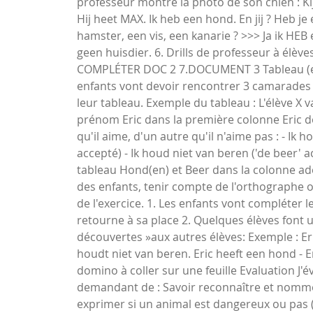
professeur montre la photo de son chien : Kij
Hij heet MAX. Ik heb een hond. En jij ? Heb je
hamster, een vis, een kanarie ? >>> Ja ik HEB
geen huisdier. 6. Drills de professeur à élèves
COMPLÉTER DOC 2 7.DOCUMENT 3 Tableau (expl
enfants vont devoir rencontrer 3 camarades 
leur tableau. Exemple du tableau : L'élève X v
prénom Eric dans la première colonne Eric 
qu'il aime, d'un autre qu'il n'aime pas : - Ik
accepté) - Ik houd niet van beren ('de beer' 
tableau Hond(en) et Beer dans la colonne ad
des enfants, tenir compte de l'orthographe ou
de l'exercice. 1. Les enfants vont compléter 
retourne à sa place 2. Quelques élèves font 
découvertes »aux autres élèves: Exemple : Er
houdt niet van beren. Eric heeft een hond - E
domino à coller sur une feuille Evaluation J'é
demandant de : Savoir reconnaître et nomme
exprimer si un animal est dangereux ou pas 