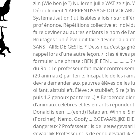
zijn (Wie ben je ?) Nu leren jullie WAT ze zijn. W
Déroulement 1.APPRENTISSAGE DU VOCABUL
Systématisation ( utilisables à loisir sur diffé
prof énonce. Répétitions collective et individ
faire deviner au autres enfants le nom de l'
Bruitages : un élève doit faire deviner au au
SANS FAIRE DE GESTE. * Dessinez c'est gagné
rappel lors d'une autre leçon. /! : les élève
formuler une phrase : BEN JE EEN ................
du Roi-: Le professeur fait malencontreuse
(20 animaux) par terre. Incapable de les rama
devra demander aux pauvres élèves de les lui
olifant, alstublieft. Élève : Alstublieft, Sire 
puis 1,2 genoux par terre...) * Beroemde dier
d'animaux célèbres et les enfants répondent d
Donald is een .....(eend) Rataplan, Winnie, Si
(Porcinet), Nemo, Goofy,... 2.GEVAARLIJKE D
dangereux ? Professeur : Is de leeuw gevaarlijk
gevaarlijk Professeur : Is de eend gevaarlijk ?