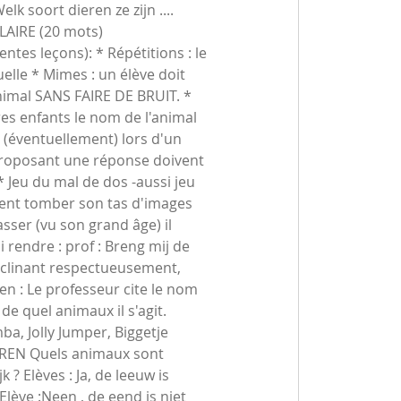
elk soort dieren ze zijn ....
AIRE (20 mots)
rentes leçons): * Répétitions : le
uelle * Mimes : un élève doit
animal SANS FAIRE DE BRUIT. *
tres enfants le nom de l'animal
 (éventuellement) lors d'un
s proposant une réponse doivent
 ? * Jeu du mal de dos -aussi jeu
ment tomber son tas d'images
sser (vu son grand âge) il
 rendre : prof : Breng mij de
(s'inclinant respectueusement,
en : Le professeur cite le nom
e quel animaux il s'agit.
mba, Jolly Jumper, Biggetje
IEREN Quels animaux sont
 ? Elèves : Ja, de leeuw is
 Elève :Neen , de eend is niet