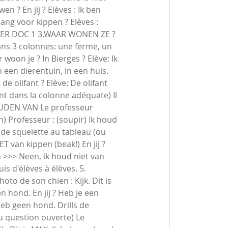
en ? En jij ? Elèves : Ik ben
ang voor kippen ? Elèves :
ÉTER DOC 1 3.WAAR WONEN ZE ?
ans 3 colonnes: une ferme, un
 woon je ? In Bierges ? Elève: Ik
n een dierentuin, in een huis.
de olifant ? Elève: De olifant
ant dans la colonne adéquate) Il
OUDEN VAN Le professeur
) Professeur : (soupir) Ik houd
 de squelette au tableau (ou
T van kippen (beak!) En jij ?
n >>> Neen, ik houd niet van
is d'élèves à élèves. 5.
to de son chien : Kijk. Dit is
n hond. En jij ? Heb je een
heb geen hond. Drills de
ou question ouverte) Le