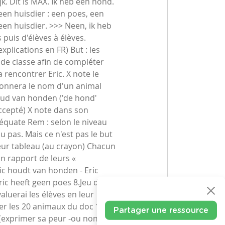
k. Dit is MAX. Ik heb een hond.
 een huisdier : een poes, een
 een huisdier. >>> Neen, ik heb
 puis d'élèves à élèves.
ications en FR) But : les
de classe afin de compléter
a rencontrer Eric. X note le
donnera le nom d'un animal
 houd van honden ('de hond'
accepté) X note dans son
équate Rem : selon le niveau
 pas. Mais ce n'est pas le but
leur tableau (au crayon) Chacun
un rapport de leurs «
ic houdt van honden - Eric
ric heeft geen poes 8.Jeu de
valuerai les élèves en leur
r les 20 animaux du doc 1
Partager une ressource
(exprimer sa peur -ou non-