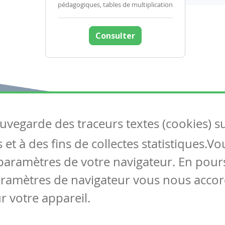
pédagogiques, tables de multiplication
Consulter
auvegarde des traceurs textes (cookies) s
Articles
S
et à des fins de collectes statistiques.V
Tous les articles
Co
Articles DYS
paramètres de votre navigateur. En pours
Articles TIC
aramètres de navigateur vous nous accor
Circulaires
r votre appareil.
Mentions légales
Vie privée
Cookies