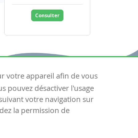
Consulter
ur votre appareil afin de vous
uivez-nous
ous pouvez désactiver l'usage
ntactez-nous
Soutien scolaire
uivant votre navigation sur
Notre page Facebook
dez la permission de
S'inscrire à notre newsletter