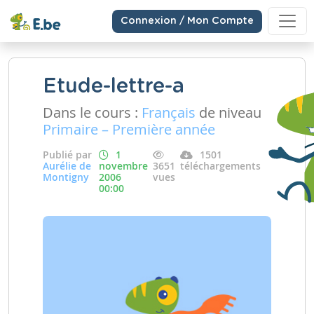
Connexion / Mon Compte
Etude-lettre-a
Dans le cours :
Français
de niveau
Primaire – Première année
Publié par
1
1501
Aurélie de
novembre
3651
téléchargements
Montigny
2006
vues
00:00