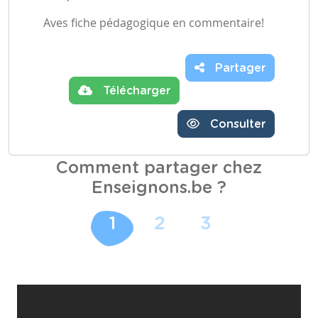
Aves fiche pédagogique en commentaire!
Partager
Télécharger
Consulter
Comment partager chez
Enseignons.be ?
1
2
3