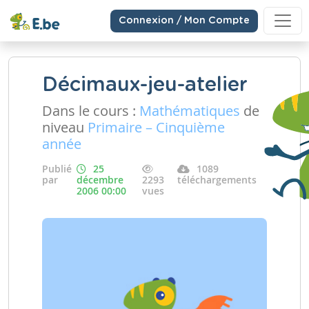
Connexion / Mon Compte
Décimaux-jeu-atelier
Dans le cours :
Mathématiques
de
niveau
Primaire – Cinquième
année
Publié
25
1089
par
décembre
2293
téléchargements
2006 00:00
vues