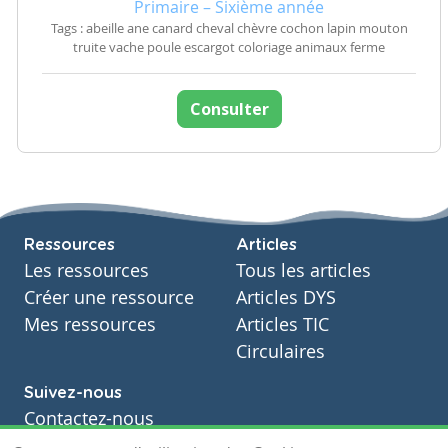
Primaire – Sixième année
Tags : abeille ane canard cheval chèvre cochon lapin mouton
truite vache poule escargot coloriage animaux ferme
Consulter
Ressources
Articles
Les ressources
Tous les articles
Créer une ressource
Articles DYS
Mes ressources
Articles TIC
Circulaires
Suivez-nous
Contactez-nous
Soutien scolaire