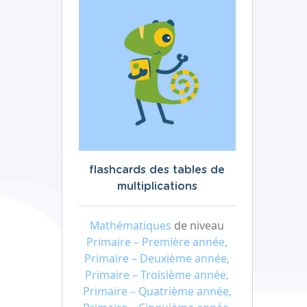
flashcards des tables de
multiplications
Mathématiques
de niveau
Primaire – Première année,
Primaire – Deuxième année,
Primaire – Troisième année,
Primaire – Quatrième année,