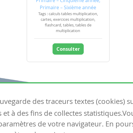
Primaire – Cinquième année,
Primaire – Sixième année
Tags : calculs tables multiplication,
cartes, exercices multiplication,
flashcard, tables, tables de
multiplication
Consulter
auvegarde des traceurs textes (cookies) s
Articles
S
et à des fins de collectes statistiques.V
Tous les articles
Co
Articles DYS
paramètres de votre navigateur. En pours
Articles TIC