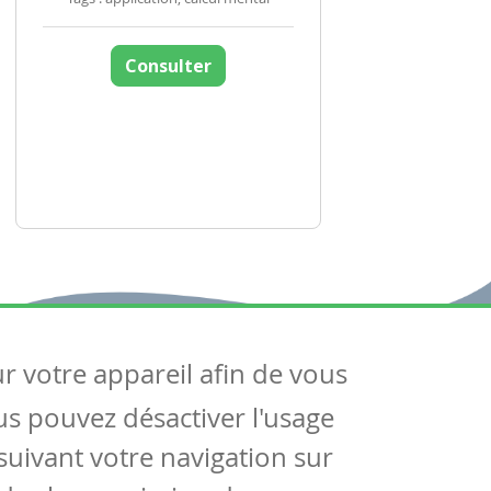
Consulter
ur votre appareil afin de vous
uivez-nous
ous pouvez désactiver l'usage
ntactez-nous
Soutien scolaire
uivant votre navigation sur
Notre page Facebook