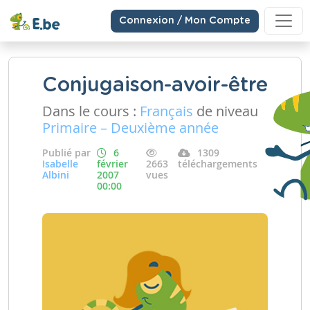
Connexion / Mon Compte
Conjugaison-avoir-être
Dans le cours :
Français
de niveau
Primaire – Deuxième année
Publié par
6
1309
Isabelle
février
2663
téléchargements
Albini
2007
vues
00:00