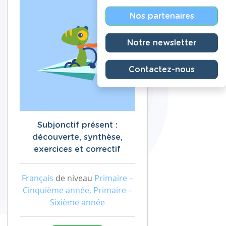
Nos partenaires
Notre newsletter
Contactez-nous
Subjonctif présent :
découverte, synthèse,
exercices et correctif
Français
de niveau
Primaire –
Cinquième année, Primaire –
Sixième année