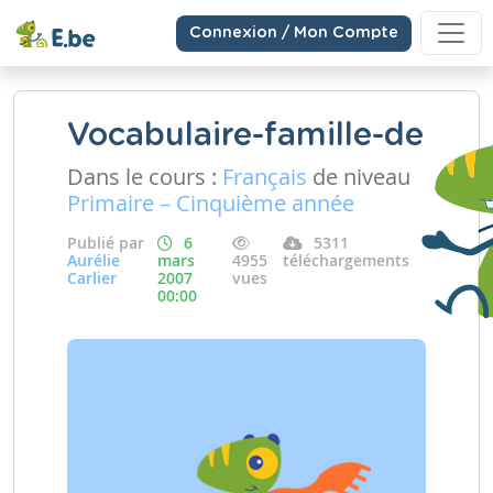
Connexion / Mon Compte
Vocabulaire-famille-de
Dans le cours :
Français
de niveau
Primaire – Cinquième année
Publié par
6
5311
Aurélie
mars
4955
téléchargements
Carlier
2007
vues
00:00