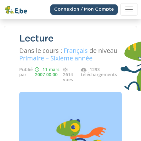
Connexion / Mon Compte
Lecture
Dans le cours :
Français
de niveau
Primaire – Sixième année
Publié
11 mars
1293
par
2007 00:00
2614
téléchargements
vues