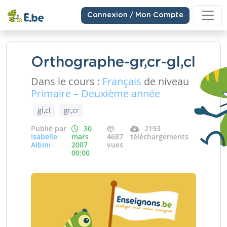
Connexion / Mon Compte
Orthographe-gr,cr-gl,cl
Dans le cours :
Français
de niveau
Primaire – Deuxième année
gl,cl
gr,cr
Publié par
30
2193
Isabelle
mars
4687
téléchargements
Albini
2007
vues
00:00