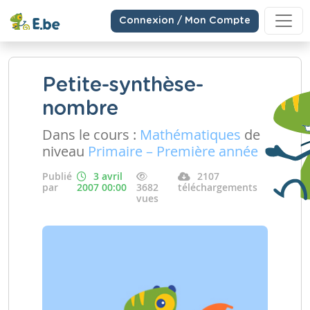
Connexion / Mon Compte
Petite-synthèse-
nombre
Dans le cours :
Mathématiques
de
niveau
Primaire – Première année
Publié
3 avril
2107
par
2007 00:00
3682
téléchargements
vues