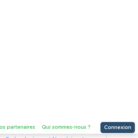
an Gogh
ir une période méconnue de la vie
 en Belgique, avant de devenir l'un
artager
Consulter
79 vues
 les déchets ?'