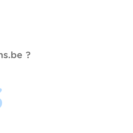
s.be ?
3