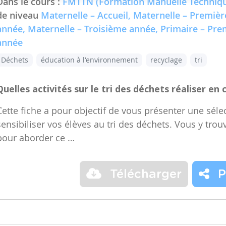
Dans le cours :
FMTTN (Formation Manuelle Techniqu
de niveau
Maternelle – Accueil, Maternelle – Premiè
année, Maternelle – Troisième année, Primaire – Pr
année
Déchets
éducation à l'environnement
recyclage
tri
Quelles activités sur le tri des déchets réaliser en 
Cette fiche a pour objectif de vous présenter une sélec
sensibiliser vos élèves au tri des déchets. Vous y trou
pour aborder ce …
Télécharger
P