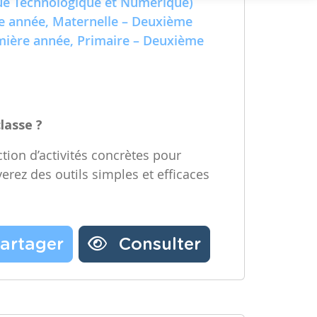
e Technologique et Numérique)
Partager une ressource
re année, Maternelle – Deuxième
emière année, Primaire – Deuxième
Nos partenaires
Notre newsletter
Contactez-nous
classe ?
tion d’activités concrètes pour
verez des outils simples et efficaces
artager
Consulter