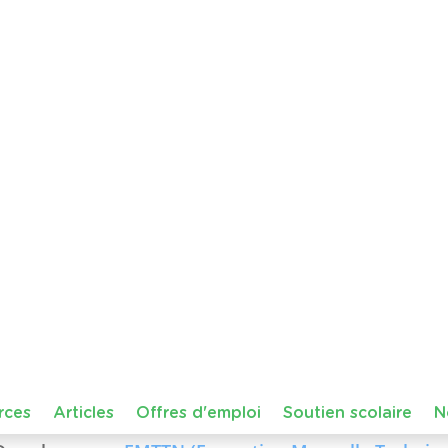
Belgique
Borinage
histoire de l'art
podcast
Vincent v
Cette ressource audio propose aux élèves de découvr
de Vincent van Gogh, lorsqu'il vivait dans le Borinage,
des peintres les plus célèbres au monde.
À travers un récit immersif adapté …
Télécharger
P
28 juillet 2026 14:29
Animation 'Pourquoi et comment trier