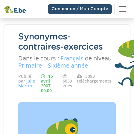
Connexion / Mon Compte
Synonymes-
contraires-exercices
Dans le cours :
Français
de niveau
Primaire – Sixième année
Publié
15
3093
par
Julie
avril
6039
téléchargements
Martin
2007
vues
00:00