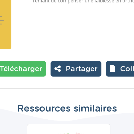
l'enfant de compenser une faiblesse en orth
Télécharger
Partager
Col
Ressources similaires